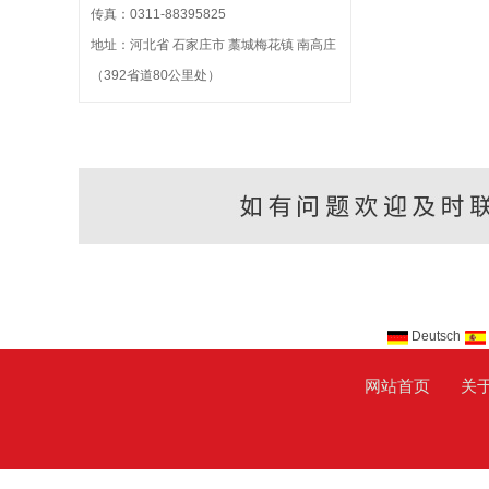
传真：0311-88395825
地址：河北省 石家庄市 藁城梅花镇 南高庄
（392省道80公里处）
Deutsch
网站首页
关