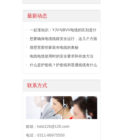
最新动态
一起涨知识：YJV与BVV电缆的区别是什
么?用途有什么不同？
想要确保电缆线路安全运行，这几个方面
很重要！
墙壁里那些家装布电线的奥秘
电线电缆使用时的安全要求和存放方法
什么是护套线？护套线和普通线缆有什么
区别？
联系方式
邮箱：hdxl126@126.com
电话：0311-86975550