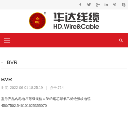
BVR
BVR
时间: 2022-06-01 18:25:19
|
点击:714
型号产品名称电压等级规格㎡BVR铜芯聚氯乙烯绝缘软电缆
450/7502.546101625355070