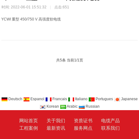
时间: 2022-06-01 15:51:32
|
点击:651
YCWI 重型 450/750 V 高强度软电缆
共5条 当前1/1页
Deutsch
Espanol
Francais
Italiano
Portugues
Japanese
Korean
Arabic
Russian
网站首页
关于我们
资质证书
电缆产品
工程案例
最新资讯
服务网点
联系我们